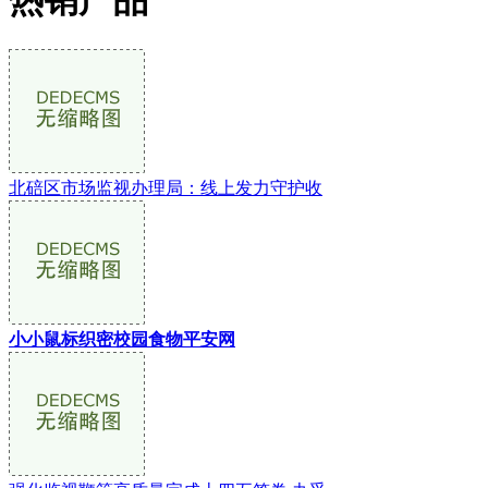
热销产品
北碚区市场监视办理局：线上发力守护收
小小鼠标织密校园食物平安网