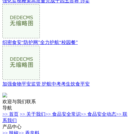
强化监视鞭策高质量完成十四五答卷 办妥
织密食安“防护网”全力护航“校园餐”
加强食物平安监管 护航中考考生饮食平安
欢迎与我们联系
导航
>> 首页
>> 关于我们
>> 食品安全常识
>> 食品安全动态
>> 联
系我们
产品中心
>> 辣椒
>> 香辛料