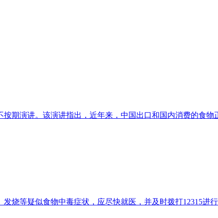
不按期演讲。该演讲指出，近年来，中国出口和国内消费的食物正
烧等疑似食物中毒症状，应尽快就医，并及时拨打12315进行赞