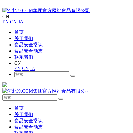
CN
EN
CN
JA
首页
关于我们
食品安全常识
食品安全动态
联系我们
CN
EN
CN
JA
首页
关于我们
食品安全常识
食品安全动态