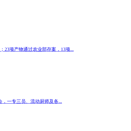
23项产物通过农业部存案，13项...
一专三员、流动厨师及各...