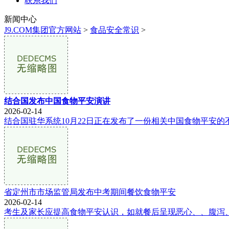
联系我们
新闻中心
J9.COM集团官方网站
>
食品安全常识
>
结合国发布中国食物平安演讲
2026-02-14
结合国驻华系统10月22日正在发布了一份相关中国食物平安的
省定州市市场监管局发布中考期间餐饮食物平安
2026-02-14
考生及家长应提高食物平安认识，如就餐后呈现恶心、、腹泻、发