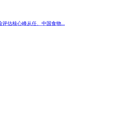
估核心峰从任、中国食物...