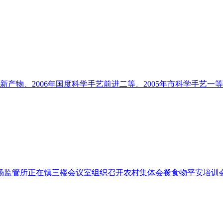
产物、2006年国度科学手艺前进二等、2005年市科学手艺一等；
监管所正在镇三楼会议室组织召开农村集体会餐食物平安培训会，