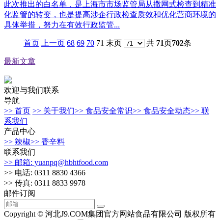
此次推出的白名单，是上海市市场监管局从撒网式检查到精准
化监管的转变，也是提高涉企行政检查质效和优化营商环境的
具体举措，努力在有效行政监管...
首页
上一页
68
69
70
71 末页
共
71
页
702
条
最新文章
欢迎与我们联系
导航
>> 首页
>> 关于我们
>> 食品安全常识
>> 食品安全动态
>> 联
系我们
产品中心
>> 辣椒
>> 香辛料
联系我们
>> 邮箱: yuanpq@hbhtfood.com
>> 电话: 0311 8830 4366
>> 传真: 0311 8833 9978
邮件订阅
Copyright © 河北J9.COM集团官方网站食品有限公司 版权所有