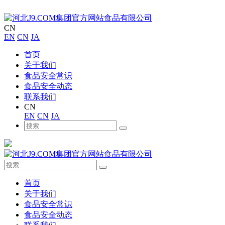
CN
EN
CN
JA
首页
关于我们
食品安全常识
食品安全动态
联系我们
CN
EN
CN
JA
首页
关于我们
食品安全常识
食品安全动态